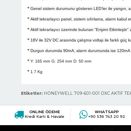
*
Genel sistem durumunu gösteren LED’ler ile yangın, arı
*
Aktif tekrarlayıcı panel, sistem sıfırlama, alarm kabul 
*
Aktif tekrarlayıcı üzerinde bulunan “Erişimi Etkinleştir” a
*
18V ile 32V DC arasında çalışma voltajı ile farklı güç 
*
Durgun durumda 90mA, alarm durumunda ise 120mA akım 
*
Y: 165 mm G: 254 mm D: 50 mm
*
1.7 Kg
Etiketler:
HONEYWELL 709-601-001 DXC AKTİF TE
ONLINE ÖDEME
WHATSAPP
Kredi Kartı & Havale
+90 536 743 20 92