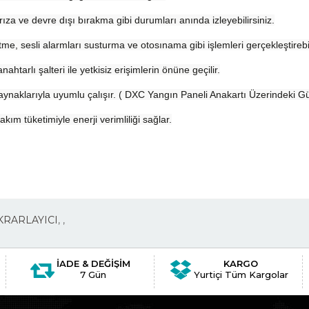
za ve devre dışı bırakma gibi durumları anında izleyebilirsiniz.
etme, sesli alarmları susturma ve otosınama gibi işlemleri gerçekleştireb
nahtarlı şalteri ile yetkisiz erişimlerin önüne geçilir.
kaynaklarıyla uyumlu çalışır. ( DXC Yangın Paneli Anakartı Üzerindeki Gü
tüketimiyle enerji verimliliği sağlar.
KRARLAYICI
,
,
İADE & DEĞİŞİM
KARGO
7 Gün
Yurtiçi Tüm Kargolar