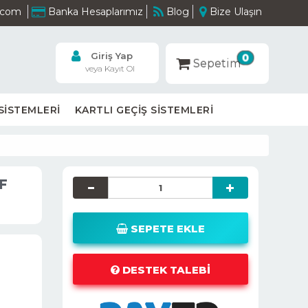
m.com
Banka Hesaplarımız
Blog
Bize Ulaşın
Giriş Yap
0
Sepetim
veya Kayıt Ol
SİSTEMLERİ
KARTLI GEÇİŞ SİSTEMLERİ
F
SEPETE EKLE
DESTEK TALEBI