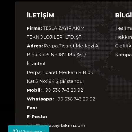
İLETIŞIM
BILG
Firma:
TESLA ZAYIF AKIM
Teslima
TEKNOLOJİLERİ LTD. ŞTİ.
Hakkı
Adres:
Perpa Ticaret Merkezi A
Gizlilik
Blok Kat:5 No:182-184 Şişli/
Kampan
İstanbul
Perpa Ticaret Merkezi B Blok
Kat:5 No:194 Şişli/İstanbul
Mobil:
+90 536 743 20 92
Whatsapp:
+90 536 743 20 92
Fax:
E-Posta:
info@teslazayifakim.com
Whatsapp !