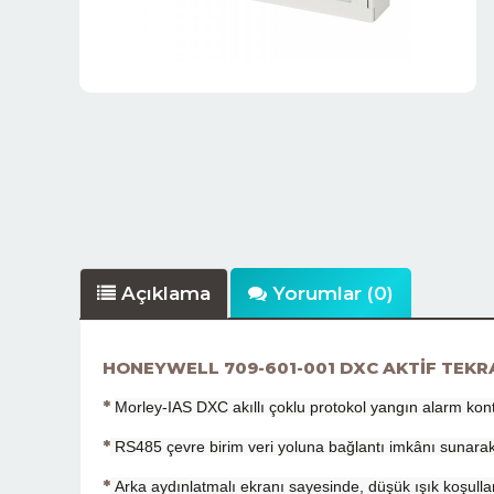
Açıklama
Yorumlar (0)
HONEYWELL 709-601-001 DXC AKTİF TEKR
*
Morley-IAS DXC akıllı çoklu protokol yangın alarm kont
*
RS485 çevre birim veri yoluna bağlantı imkânı sunarak, s
*
A
rka aydınlatmalı ekranı sayesinde, düşük ışık koşullar