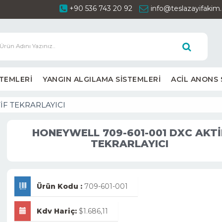
+90 536 743 20 92
info@teslazayifaki
STEMLERİ
YANGIN ALGILAMA SİSTEMLERİ
ACİL ANONS 
İF TEKRARLAYICI
HONEYWELL 709-601-001 DXC AKTİ
TEKRARLAYICI
Ürün Kodu :
709-601-001
Kdv Hariç:
$1.686,11