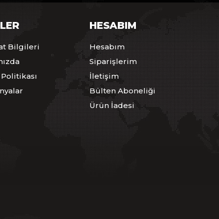
ILER
HESABIM
t Bilgileri
Hesabım
mızda
Siparişlerim
 Politikası
İletişim
yalar
Bülten Aboneliği
Ürün İadesi