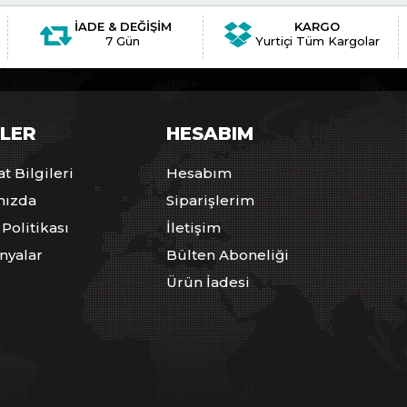
İADE & DEĞİŞİM
KARGO
7 Gün
Yurtiçi Tüm Kargolar
ILER
HESABIM
t Bilgileri
Hesabım
mızda
Siparişlerim
 Politikası
İletişim
yalar
Bülten Aboneliği
Ürün İadesi