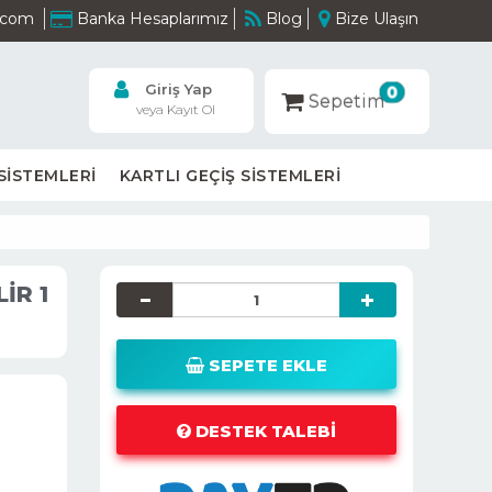
m.com
Banka Hesaplarımız
Blog
Bize Ulaşın
Giriş Yap
0
Sepetim
veya Kayıt Ol
SİSTEMLERİ
KARTLI GEÇİŞ SİSTEMLERİ
İR 1
SEPETE EKLE
DESTEK TALEBI