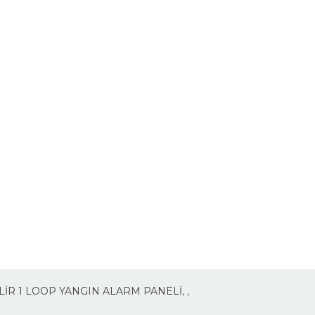
LİR 1 LOOP YANGIN ALARM PANELİ
,
,