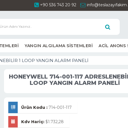
+90 536 743 20 92
info@teslazayifaki
STEMLERİ
YANGIN ALGILAMA SİSTEMLERİ
ACİL ANONS 
NEBİLİR 1 LOOP YANGIN ALARM PANELİ
HONEYWELL 714-001-117 ADRESLENEBİL
LOOP YANGIN ALARM PANELİ
Ürün Kodu :
714-001-117
Kdv Hariç:
$1.732,28