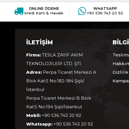
ONLINE ÖDEME
WHATSAPP
Kredi Kartı & Havale
+90 536 743 20 92
İLETIŞIM
BILG
Firma:
TESLA ZAYIF AKIM
Teslima
TEKNOLOJİLERİ LTD. ŞTİ.
Hakkı
Adres:
Perpa Ticaret Merkezi A
Gizlilik
Blok Kat:5 No:182-184 Şişli/
Kampan
İstanbul
Perpa Ticaret Merkezi B Blok
Kat:5 No:194 Şişli/İstanbul
Mobil:
+90 536 743 20 92
Whatsapp:
+90 536 743 20 92